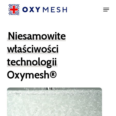
Skip
Menu
to
main
content
Niesamowite
właściwości
technologii
Oxymesh®