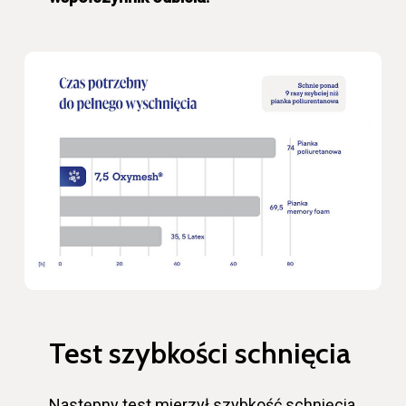
Test szybkości schnięcia
Następny test mierzył szybkość schnięcia